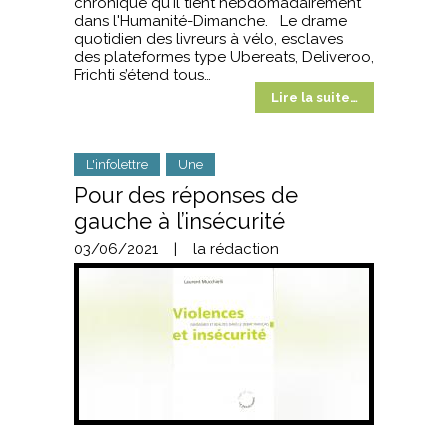
chronique qu'il tient hebdomadairement
dans l'Humanité-Dimanche. Le drame
quotidien des livreurs à vélo, esclaves
des plateformes type Ubereats, Deliveroo,
Frichti s’étend tous…
Lire la suite…
L'infolettre
Une
Pour des réponses de
gauche à l’insécurité
03/06/2021
|
la rédaction