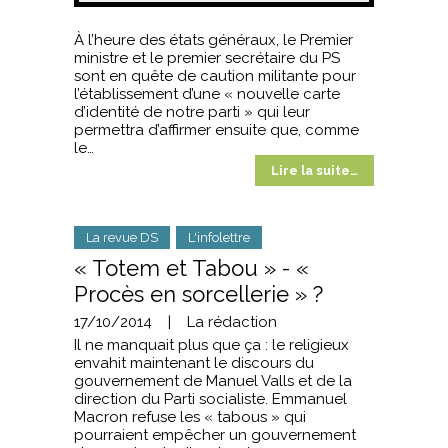
À l’heure des états généraux, le Premier
ministre et le premier secrétaire du PS
sont en quête de caution militante pour
l’établissement d’une « nouvelle carte
d’identité de notre parti » qui leur
permettra d’affirmer ensuite que, comme
le…
Lire la suite…
La revue DS
L'infolettre
« Totem et Tabou » - «
Procès en sorcellerie » ?
17/10/2014
|
La rédaction
Il ne manquait plus que ça : le religieux
envahit maintenant le discours du
gouvernement de Manuel Valls et de la
direction du Parti socialiste. Emmanuel
Macron refuse les « tabous » qui
pourraient empêcher un gouvernement