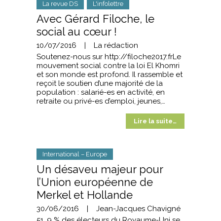
La revue DS
L'infolettre
Avec Gérard Filoche, le
social au cœur !
10/07/2016
|
La rédaction
Soutenez-nous sur http://filoche2017.frLe
mouvement social contre la loi El Khomri
et son monde est profond. Il rassemble et
reçoit le soutien d’une majorité de la
population : salarié-es en activité, en
retraite ou privé-es d’emploi, jeunes,…
Lire la suite…
International – Europe
Un désaveu majeur pour
l’Union européenne de
Merkel et Hollande
30/06/2016
|
Jean-Jacques Chavigné
51, 9 % des électeurs du Royaume-Uni se