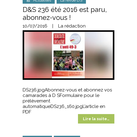
📰 Actualités
La revue DS
D&S 236 été 2016 est paru,
abonnez-vous !
10/07/2016
|
La rédaction
DS236.jpgAbonnez-vous et abonnez vos
camarades à D SFormulaire pour le
prélèvement
automatiqueDS236_160.jpgL’article en
PDF
Lire la suite…