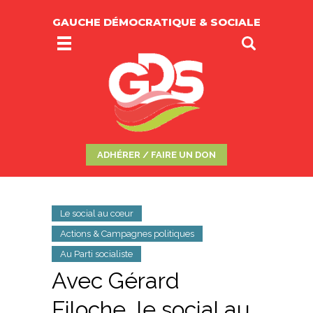
GAUCHE DÉMOCRATIQUE & SOCIALE
ADHÉRER / FAIRE UN DON
Le social au cœur
Actions & Campagnes politiques
Au Parti socialiste
Avec Gérard
Filoche, le social au