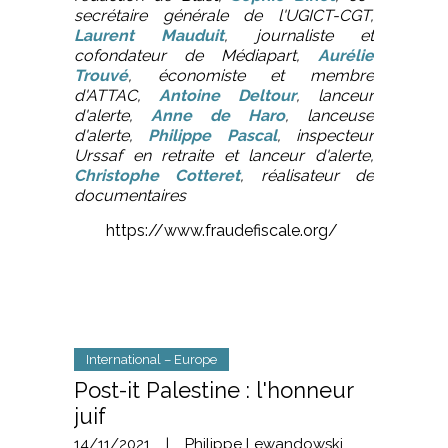
secrétaire générale de l'UGICT-CGT,
Laurent Mauduit
, journaliste et
cofondateur de Médiapart,
Aurélie
Trouvé
, économiste et membre
d'ATTAC,
Antoine Deltour
, lanceur
d'alerte,
Anne de Haro
, lanceuse
d'alerte,
Philippe Pascal
, inspecteur
Urssaf en retraite et lanceur d'alerte,
Christophe Cotteret
, réalisateur de
documentaires
https://www.fraudefiscale.org/
International – Europe
Post-it Palestine : l'honneur
juif
14/11/2021
|
Philippe Lewandowski