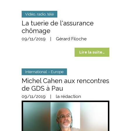
Vidéo, radio, télé
La tuerie de l'assurance
chômage
09/11/2019
|
Gérard Filoche
Lire la suite…
International – Europe
Michel Cahen aux rencontres
de GDS à Pau
09/11/2019
|
la rédaction