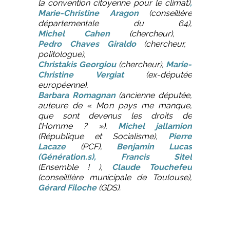
la convention citoyenne pour le climat)
,
Marie-Christine Aragon
(conseillère
départementale du 64),
Michel Cahen
(chercheur),
Pedro Chaves Giraldo
(chercheur,
politologue),
Christakis Georgiou
(chercheur),
Marie-
Christine Vergiat
(ex-députée
européenne),
Barbara Romagnan
(ancienne députée,
auteure de « Mon pays me manque,
que sont devenus les droits de
l’Homme ? »),
Michel jallamion
(République et Socialisme),
Pierre
Lacaze
(PCF),
Benjamin Lucas
(Génération.s), Francis Sitel
(Ensemble ! ),
Claude Touchefeu
(conseilllère municipale de Toulouse),
Gérard Filoche
(GDS).