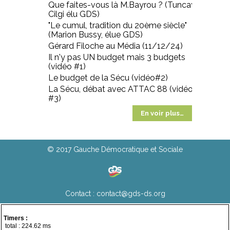
Que faites-vous là M.Bayrou ? (Tuncay
Cilgi élu GDS)
"Le cumul, tradition du 20ème siècle"
(Marion Bussy, élue GDS)
Gérard Filoche au Média (11/12/24)
Il n'y pas UN budget mais 3 budgets
(vidéo #1)
Le budget de la Sécu (vidéo#2)
La Sécu, débat avec ATTAC 88 (vidéo
#3)
En voir plus…
© 2017 Gauche Démocratique et Sociale
Contact :
contact@gds-ds.org
Timers :
total : 224.62 ms