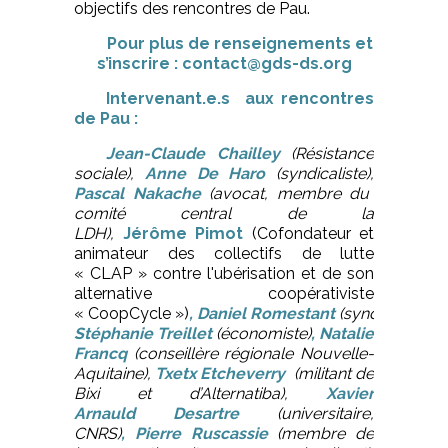
objectifs des rencontres de Pau.
Pour plus de renseignements et
s’inscrire : contact@gds-ds.org
Intervenant.e.s aux rencontres
de Pau :
Jean-Claude Chailley
(Résistance
sociale),
Anne De Haro
(syndicaliste),
Pascal Nakache
(avocat, membre du
comité central de la
LDH),
Jérôme Pimot
(Cofondateur et
animateur des collectifs de lutte
« CLAP » contre l'ubérisation et de son
alternative coopérativiste
« CoopCycle »)
,
Daniel Romestant
(syndicaliste),
Stéphanie Treillet
(économiste)
, Natalie
Francq
(conseillère régionale Nouvelle-
Aquitaine),
Txetx Etcheverry
(militant de
Bixi et d’Alternatiba),
Xavier
Arnauld Desartre
(universitaire,
CNRS)
,
Pierre Ruscassie
(membre de