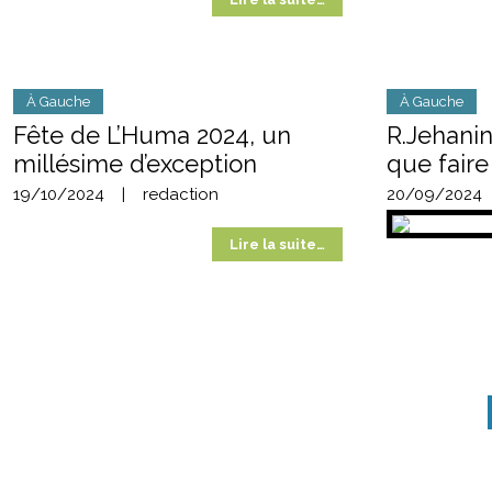
À Gauche
À Gauche
Fête de L’Huma 2024, un
R.Jehanin
millésime d’exception
que faire
19/10/2024
|
redaction
20/09/2024
Lire la suite…