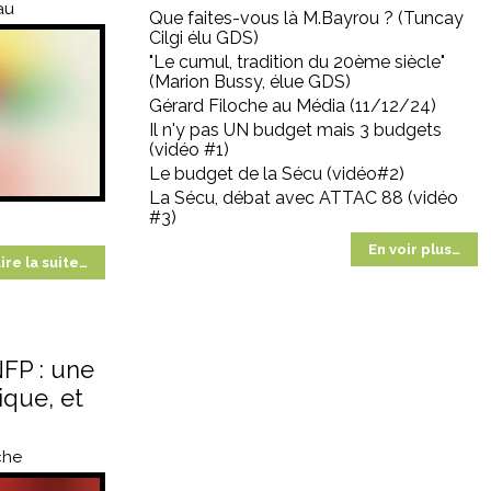
au
Que faites-vous là M.Bayrou ? (Tuncay
Cilgi élu GDS)
"Le cumul, tradition du 20ème siècle"
(Marion Bussy, élue GDS)
Gérard Filoche au Média (11/12/24)
Il n'y pas UN budget mais 3 budgets
(vidéo #1)
Le budget de la Sécu (vidéo#2)
La Sécu, débat avec ATTAC 88 (vidéo
#3)
En voir plus…
ire la suite…
NFP : une
ique, et
che