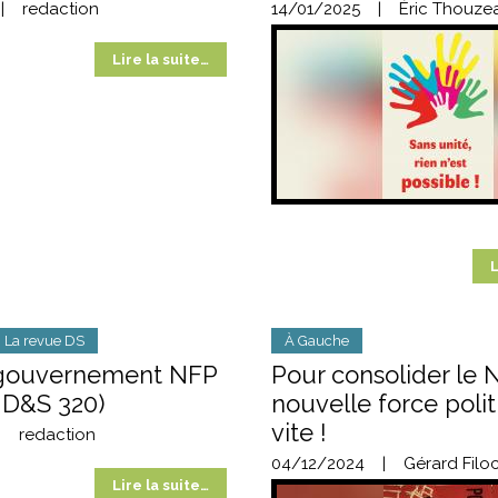
|
redaction
14/01/2025
|
Éric Thouze
Lire la suite…
L
La revue DS
À Gauche
 gouvernement NFP
Pour consolider le 
 D&S 320)
nouvelle force polit
vite !
|
redaction
04/12/2024
|
Gérard Filo
Lire la suite…