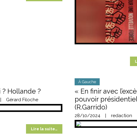
L
À Gauche
 ? Hollande ?
« En finir avec l’exc
pouvoir présidentiel
|
Gérard Filoche
(R.Garrido)
28/10/2024
|
redaction
Lire la suite…