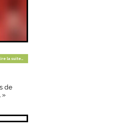
ire la suite…
ès de
 »