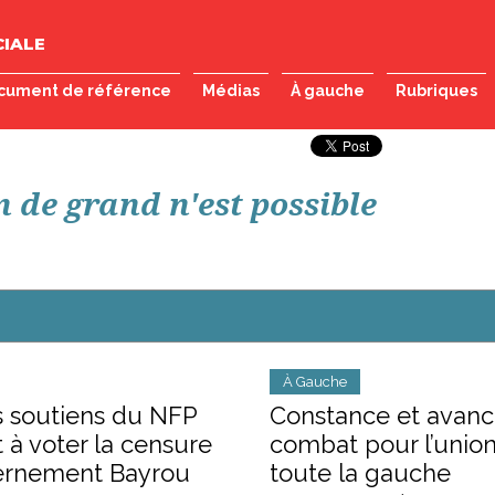
IALE
cument de référence
Médias
À gauche
Rubriques
n de grand n'est possible
À Gauche
s soutiens du NFP
Constance et avan
 à voter la censure
combat pour l’unio
ernement Bayrou
toute la gauche