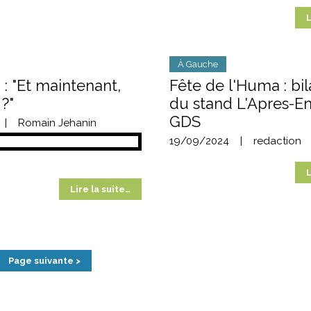
L
À Gauche
 : "Et maintenant,
Fête de l'Huma : bil
 ?"
du stand L'Apres-E
GDS
|
Romain Jehanin
19/09/2024
|
redaction
L
Lire la suite…
Page suivante >