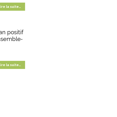
ire la suite…
an positif
nsemble-
ire la suite…