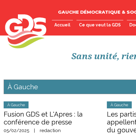
GAUCHE DÉMOCRATIQUE & SOC
Accueil
Ce que veut la GDS
Do
Sans unité, rie
À Gauche
À Gauche
À Gauche
Fusion GDS et L'Apres : la
Les parti
conférence de presse
appellent
du gouv
05/02/2025
|
redaction